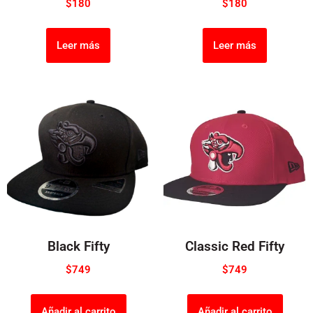
$
180
$
180
Leer más
Leer más
Black Fifty
Classic Red Fifty
$
749
$
749
Añadir al carrito
Añadir al carrito