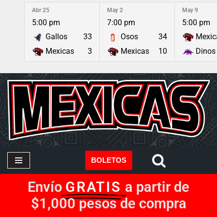
Abr 25
May 2
May 9
5:00 pm
7:00 pm
5:00 pm
Saltar
Gallos
33
Osos
34
Mexic
al
contenido
Mexicas
3
Mexicas
10
Dinos
BOLETOS
Envío
GRATIS
a partir de
$1,000 pesos de compra