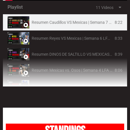
Playlist
11 Videos
8:22
Resumen Caudillos VS Mexicas | Semana 7 LFA 2026
8:33
Resumen Reyes VS Mexicas | Semana 6 LFA 2026
8:39
Resumen DINOS DE SALTILLO VS MEXICAS | Semana 5 LFA 2026
8:06
Resumen Mexicas vs. Osos | Semana 4 LFA 2026
8:26
Resumen MEXICAS CDMX VS GALLOS NEGRO DE QUERÉTARO | Semana 3 LFA 2026
7:59
Resumen MEXICAS VS RAPTORS | Semana 2 LFA 2026
7:47
“Tazón México VIII | Mexicas vs Osos – REMONTADA ÉPICA y final de infarto | Highlights LFA 2025