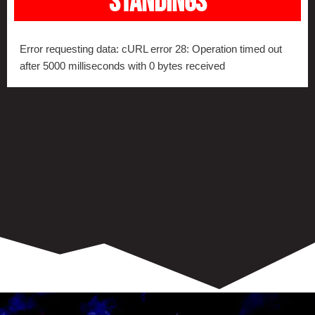
standings
1:53
"ESTOY MUY ORGULLOSO DE MI EQUIPO, ABRAZARON EL CAOS" FÉLIX BUENDÍA /LFA 2025
Error requesting data: cURL error 28: Operation timed out
1:05
"SE DIO LA OPORTUNIDAD PARA QUE YO PUEDA SALIR ADELANTE " JOSÉ PABLO SEGURA /LFA 2025
after 5000 milliseconds with 0 bytes received
0:55
"BACK TO BACK" mencionan CÉSAR PÉREZ Y ALBERTO MADRIZ / LFA 2025
2:17
"TODOS PELEAMOS, TODOS IBAMOS POR EL MISMO CAMINO" MIGUEL ÁNGEL GONZÁLEZ /LFA 2025