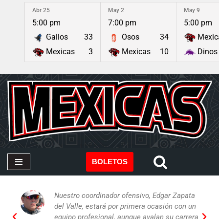
Abr 25
May 2
May 9
5:00 pm
7:00 pm
5:00 pm
Saltar
Gallos
33
Osos
34
Mexic
al
contenido
Mexicas
3
Mexicas
10
Dinos
BOLETOS
Nuestro coordinador ofensivo, Edgar Zapata
del Valle, estará por primera ocasión con un
equipo profesional, aunque avalan su carrera