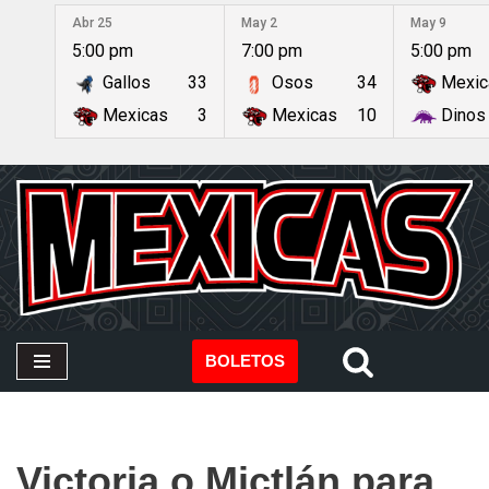
Abr 25
May 2
May 9
5:00 pm
7:00 pm
5:00 pm
Saltar
Gallos
33
Osos
34
Mexic
al
contenido
Mexicas
3
Mexicas
10
Dinos
BOLETOS
Victoria o Mictlán para