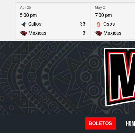
Abr 25
May 2
5:00 pm
7:00 pm
Saltar
Gallos
33
Osos
al
Mexicas
3
Mexicas
contenido
HOM
BOLETOS