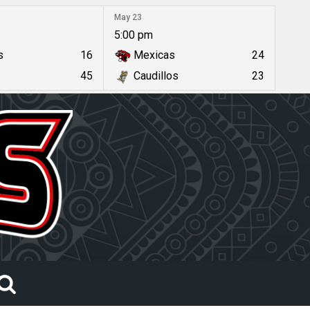
May 23
5:00 pm
s
16
Mexicas
24
45
Caudillos
23