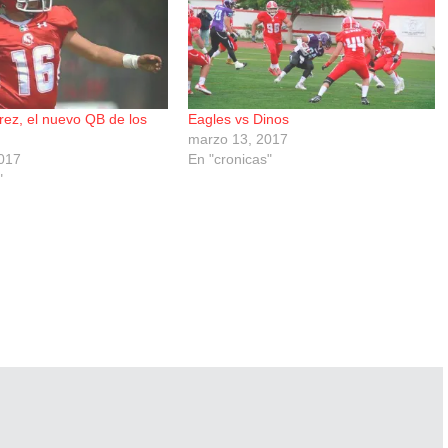
rez, el nuevo QB de los
Eagles vs Dinos
marzo 13, 2017
017
En "cronicas"
"