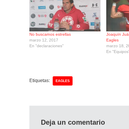
No buscamos estrellas
Joaquín Juá
marzo 12, 2017
Eagles
En "declaraciones"
marzo 18, 2
En "Equipos
Etiquetas:
EAGLES
Deja un comentario