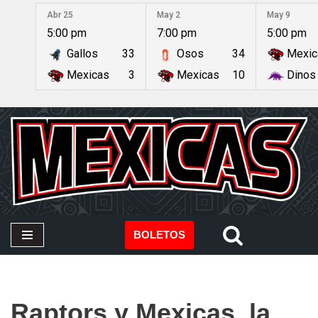
Abr 25
May 2
May 9
5:00 pm
7:00 pm
5:00 pm
Saltar
Gallos
33
Osos
34
Mexic
al
contenido
Mexicas
3
Mexicas
10
Dinos
BOLETOS
Raptors y Mexicas, la