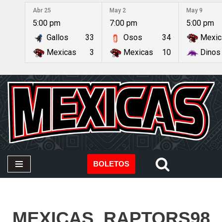
Abr 25
May 2
May 9
5:00 pm
7:00 pm
5:00 pm
Saltar
Gallos
33
Osos
34
Mexic
al
contenido
Mexicas
3
Mexicas
10
Dinos
BOLETOS
MEXICAS_RAPTORS98