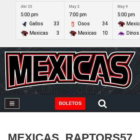
Abr 25
May 2
May 9
5:00 pm
7:00 pm
5:00 pm
Saltar
Gallos
33
Osos
34
Mexic
al
contenido
Mexicas
3
Mexicas
10
Dinos
BOLETOS
MEXICAS_RAPTORS57