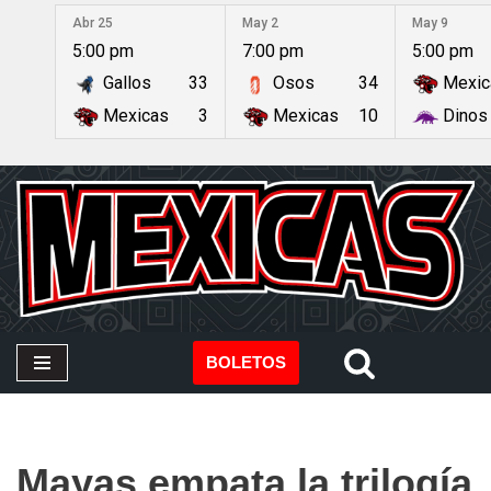
Abr 25
May 2
May 9
5:00 pm
7:00 pm
5:00 pm
Saltar
Gallos
33
Osos
34
Mexic
al
contenido
Mexicas
3
Mexicas
10
Dinos
BOLETOS
Mayas empata la trilogía