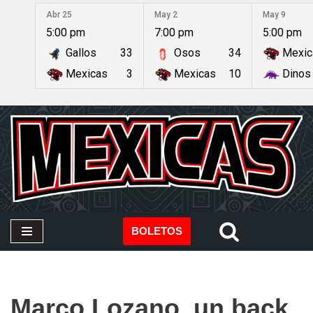
Abr 25
May 2
May 9
5:00 pm
7:00 pm
5:00 pm
Saltar
Gallos
33
Osos
34
Mexic
al
contenido
Mexicas
3
Mexicas
10
Dinos
BOLETOS
Marco Lozano, un back