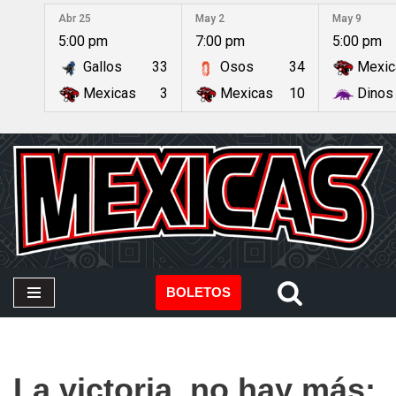
Abr 25
May 2
May 9
5:00 pm
7:00 pm
5:00 pm
Saltar
Gallos
33
Osos
34
Mexic
al
contenido
Mexicas
3
Mexicas
10
Dinos
BOLETOS
La victoria, no hay más: