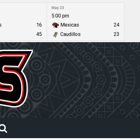
May 23
5:00 pm
s
16
Mexicas
24
45
Caudillos
23