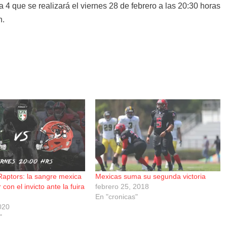
a 4 que se realizará el viernes 28 de febrero a las 20:30 horas
n.
Raptors: la sangre mexica
Mexicas suma su segunda victoria
con el invicto ante la fuira
febrero 25, 2018
En "cronicas"
020
"