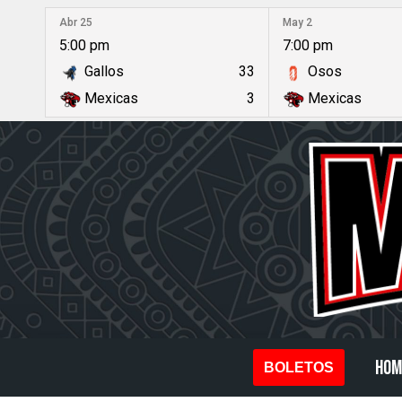
Abr 25
May 2
5:00 pm
7:00 pm
Saltar
Gallos
33
Osos
al
Mexicas
3
Mexicas
contenido
HOM
BOLETOS