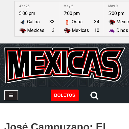
Abr 25
May 2
May 9
5:00 pm
7:00 pm
5:00 pm
Saltar
Gallos
33
Osos
34
Mexic
al
contenido
Mexicas
3
Mexicas
10
Dinos
BOLETOS
José Campuzano: El