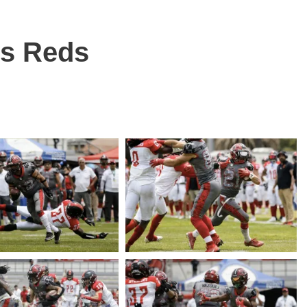
vs Reds