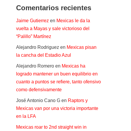
Comentarios recientes
Jaime Gutierrez
en
Mexicas le da la
vuelta a Mayas y sale victorioso del
“Palillo” Martínez
Alejandro Rodriguez
en
Mexicas pisan
la cancha del Estadio Azul
Alejandro Romero
en
Mexicas ha
logrado mantener un buen equilibrio en
cuanto a puntos se refiere, tanto ofensivo
como defensivamente
José Antonio Cano G
en
Raptors y
Mexicas van por una victoria importante
en la LFA
Mexicas roar to 2nd straight win in