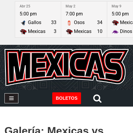
Abr 25
May 2
May 9
5:00 pm
7:00 pm
5:00 pm
Saltar
Gallos
33
Osos
34
Mexic
al
contenido
Mexicas
3
Mexicas
10
Dinos
BOLETOS
Galería: Mexicas vs