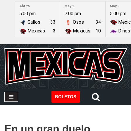
Abr 25
May 2
May 9
5:00 pm
7:00 pm
5:00 pm
Saltar
Gallos
33
Osos
34
Mexic
al
contenido
Mexicas
3
Mexicas
10
Dinos
BOLETOS
En un gran duelo