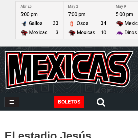
Abr 25
May 2
May 9
5:00 pm
7:00 pm
5:00 pm
Saltar
Gallos
33
Osos
34
Mexic
al
contenido
Mexicas
3
Mexicas
10
Dinos
BOLETOS
El estadio Jesús