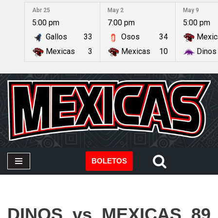
Abr 25
May 2
May 9
5:00 pm
7:00 pm
5:00 pm
Saltar
Gallos
33
Osos
34
Mexic
al
contenido
Mexicas
3
Mexicas
10
Dinos
BOLETOS
DINOS_vs_MEXICAS_89