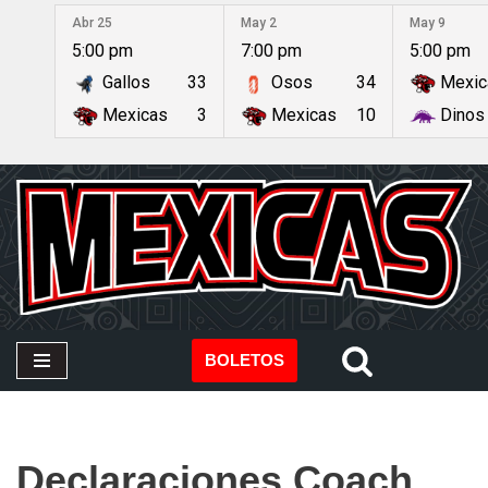
Abr 25
May 2
May 9
5:00 pm
7:00 pm
5:00 pm
Saltar
Gallos
33
Osos
34
Mexic
al
contenido
Mexicas
3
Mexicas
10
Dinos
BOLETOS
Declaraciones Coach