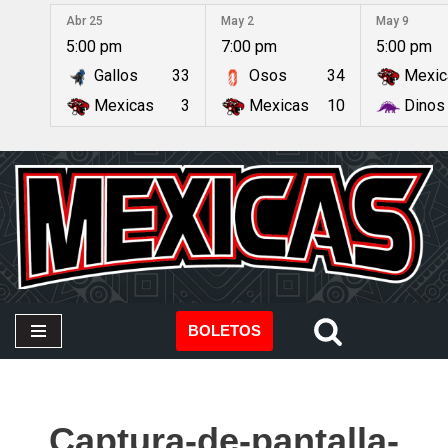
Abr 25
May 2
May 9
5:00 pm
7:00 pm
5:00 pm
Saltar
Gallos
33
Osos
34
Mexic
al
contenido
Mexicas
3
Mexicas
10
Dinos
BOLETOS
Captura-de-pantalla-