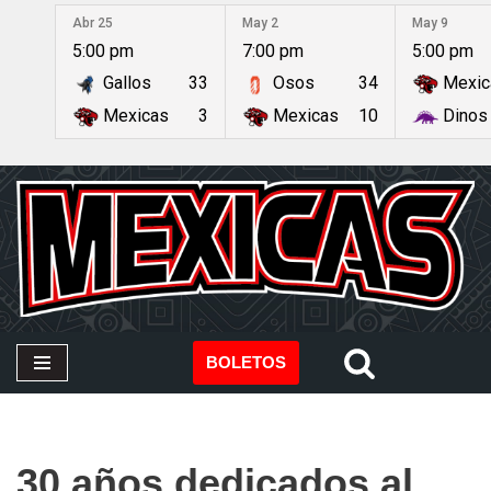
Abr 25
May 2
May 9
5:00 pm
7:00 pm
5:00 pm
Saltar
Gallos
33
Osos
34
Mexic
al
contenido
Mexicas
3
Mexicas
10
Dinos
BOLETOS
30 años dedicados al