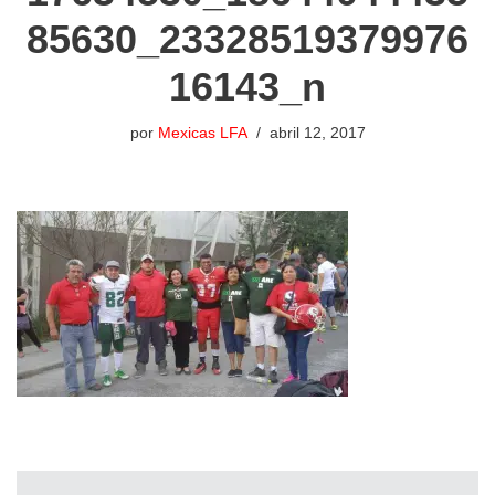
85630_23328519379976
16143_n
por
Mexicas LFA
abril 12, 2017