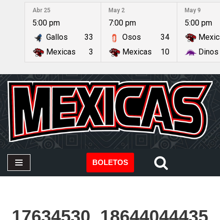
Abr 25
May 2
May 9
5:00 pm
7:00 pm
5:00 pm
Saltar
Gallos
33
Osos
34
Mexic
al
contenido
Mexicas
3
Mexicas
10
Dinos
BOLETOS
17634530_18644044435