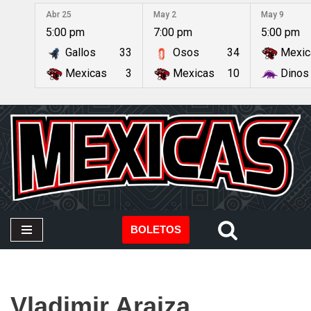
Abr 25
May 2
May 9
5:00 pm
7:00 pm
5:00 pm
Saltar
Gallos
33
Osos
34
Mexic
al
contenido
Mexicas
3
Mexicas
10
Dinos
BOLETOS
Vladimir Araiza