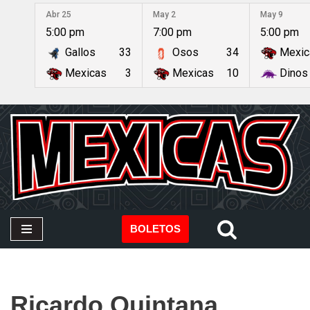
Abr 25
May 2
May 9
5:00 pm
7:00 pm
5:00 pm
Saltar
Gallos
33
Osos
34
Mexic
al
contenido
Mexicas
3
Mexicas
10
Dinos
BOLETOS
Ricardo Quintana