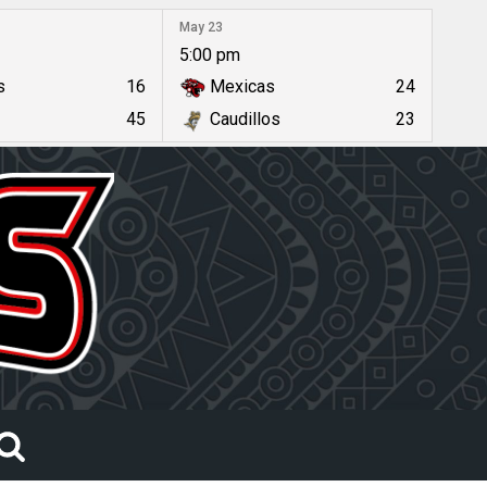
May 23
5:00 pm
s
16
Mexicas
24
45
Caudillos
23