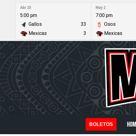
Abr 25
May 2
5:00 pm
7:00 pm
Saltar
Gallos
33
Osos
al
Mexicas
3
Mexicas
contenido
HOM
BOLETOS