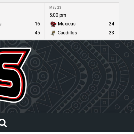
May 23
5:00 pm
s
16
Mexicas
24
45
Caudillos
23