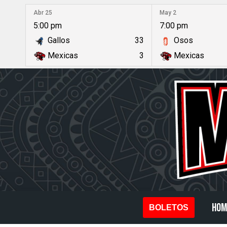
Abr 25
May 2
5:00 pm
7:00 pm
Saltar
Gallos
33
Osos
al
Mexicas
3
Mexicas
contenido
HOM
BOLETOS