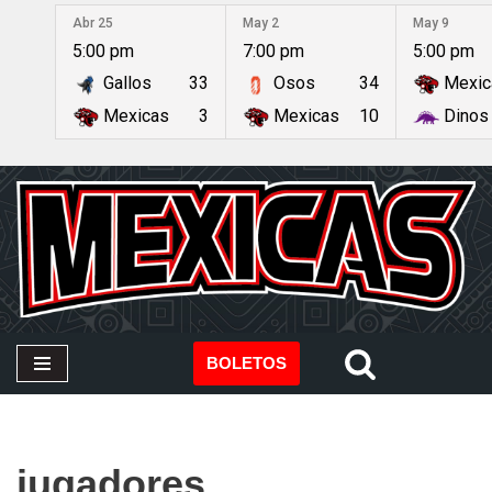
Abr 25
May 2
May 9
5:00 pm
7:00 pm
5:00 pm
Saltar
Gallos
33
Osos
34
Mexic
al
contenido
Mexicas
3
Mexicas
10
Dinos
BOLETOS
jugadores