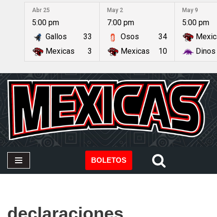
Abr 25
May 2
May 9
5:00 pm
7:00 pm
5:00 pm
Saltar
Gallos
33
Osos
34
Mexic
al
contenido
Mexicas
3
Mexicas
10
Dinos
BOLETOS
declaraciones